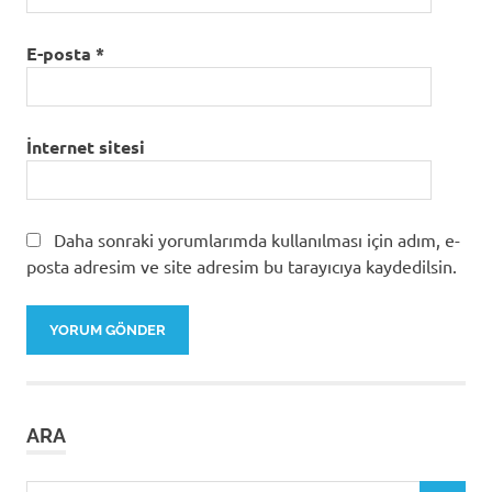
E-posta
*
İnternet sitesi
Daha sonraki yorumlarımda kullanılması için adım, e-
posta adresim ve site adresim bu tarayıcıya kaydedilsin.
ARA