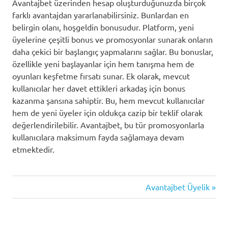
Avantajbet üzerinden hesap oluşturduğunuzda birçok
farklı avantajdan yararlanabilirsiniz. Bunlardan en
belirgin olanı, hoşgeldin bonusudur. Platform, yeni
üyelerine çeşitli bonus ve promosyonlar sunarak onların
daha çekici bir başlangıç yapmalarını sağlar. Bu bonuslar,
özellikle yeni başlayanlar için hem tanışma hem de
oyunları keşfetme fırsatı sunar. Ek olarak, mevcut
kullanıcılar her davet ettikleri arkadaş için bonus
kazanma şansına sahiptir. Bu, hem mevcut kullanıcılar
hem de yeni üyeler için oldukça cazip bir teklif olarak
değerlendirilebilir. Avantajbet, bu tür promosyonlarla
kullanıcılara maksimum fayda sağlamaya devam
etmektedir.
Next
Yazı
Avantajbet Üyelik
Post:
gezinmesi