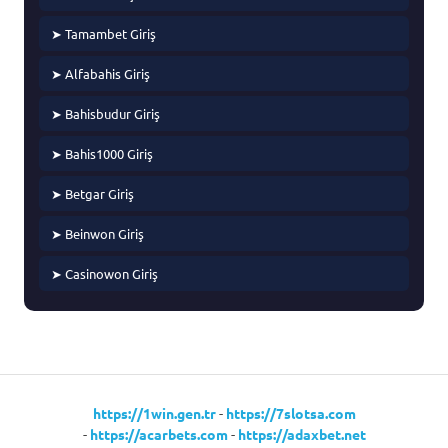
➤ Tamambet Giriş
➤ Alfabahis Giriş
➤ Bahisbudur Giriş
➤ Bahis1000 Giriş
➤ Betgar Giriş
➤ Beinwon Giriş
➤ Casinowon Giriş
https://1win.gen.tr
-
https://7slotsa.com
-
https://acarbets.com
-
https://adaxbet.net